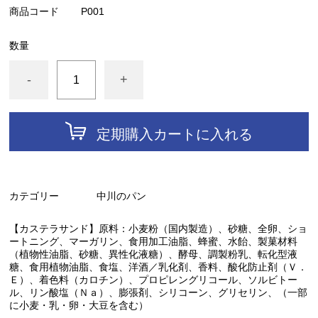
商品コード
P001
数量
-
+
定期購入カートに入れる
カテゴリー
中川のパン
【カステラサンド】原料：小麦粉（国内製造）、砂糖、全卵、ショ
ートニング、マーガリン、食用加工油脂、蜂蜜、水飴、製菓材料
（植物性油脂、砂糖、異性化液糖）、酵母、調製粉乳、転化型液
糖、食用植物油脂、食塩、洋酒／乳化剤、香料、酸化防止剤（Ｖ．
Ｅ）、着色料（カロチン）、プロピレングリコール、ソルビトー
ル、リン酸塩（Ｎａ）、膨張剤、シリコーン、グリセリン、（一部
に小麦・乳・卵・大豆を含む）