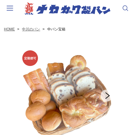
HOME
中川のパン
中パン宝箱
会員登録
マイページ
カート
MENU
会社概要
中パングッズ
シフォンケーキ
中川のパン