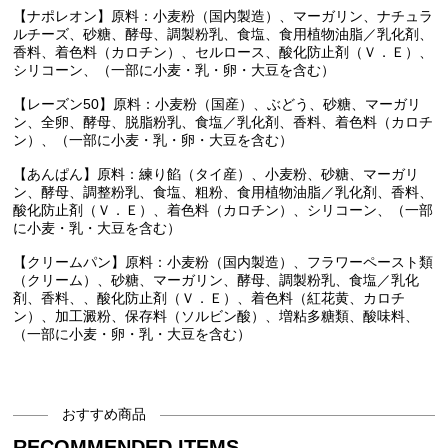
【ナポレオン】原料：小麦粉（国内製造）、マーガリン、ナチュラ
ルチーズ、砂糖、酵母、調製粉乳、食塩、食用植物油脂／乳化剤、
香料、着色料（カロチン）、セルロース、酸化防止剤（Ｖ．Ｅ）、
シリコーン、（一部に小麦・乳・卵・大豆を含む）
【レーズン50】原料：小麦粉（国産）、ぶどう、砂糖、マーガリ
ン、全卵、酵母、脱脂粉乳、食塩／乳化剤、香料、着色料（カロチ
ン）、（一部に小麦・乳・卵・大豆を含む）
【あんぱん】原料：練り餡（タイ産）、小麦粉、砂糖、マーガリ
ン、酵母、調整粉乳、食塩、粗粉、食用植物油脂／乳化剤、香料、
酸化防止剤（Ｖ．Ｅ）、着色料（カロチン）、シリコーン、（一部
に小麦・乳・大豆を含む）
【クリームパン】原料：小麦粉（国内製造）、フラワーペースト類
（クリーム）、砂糖、マーガリン、酵母、調製粉乳、食塩／乳化
剤、香料、、酸化防止剤（Ｖ．Ｅ）、着色料（紅花黄、カロチ
ン）、加工澱粉、保存料（ソルビン酸）、増粘多糖類、酸味料、
（一部に小麦・卵・乳・大豆を含む）
おすすめ商品
RECOMMENDED ITEMS