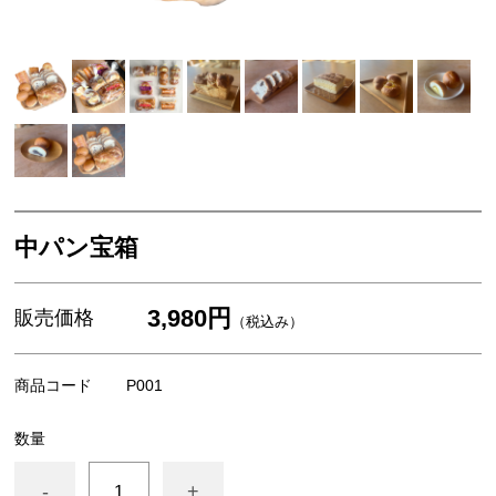
中パン宝箱
3,980円
販売価格
（税込み）
商品コード
P001
数量
-
+